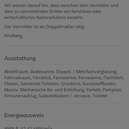
Wir weisen darauf hin, dass zwischen dem Vermittler und
dem zu vermittelnden Dritten ein familiäres oder
wirtschaftliches Naheverhältnis besteht.
Der Vermittler ist als Doppelmakler tätig.
Kindberg
Ausstattung
Abstellraum
Badewanne
Doppel- / Mehrfachverglasung
Fahrradraum
Fernblick
Fernwärme
Fernwärme
Flachdach
Fliesen
Getrennte Toiletten
Grünblick
Kunststoffboden
Massiv
Mechanische Be- und Entlüftung
Parkett
Parkplatz
Personenaufzug
Südwestbalkon / -terrasse
Toilette
Energieausweis
2
HWB
B, 42.42 kWh/m
a