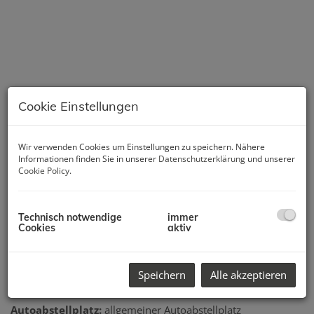
Cookie Einstellungen
Wir verwenden Cookies um Einstellungen zu speichern. Nähere
Informationen finden Sie in unserer
Datenschutzerklärung
und unserer
Cookie Policy
.
Beschreibung
2 Zimmer-Wohnung mit 60,75 m² Nutzfläche 4. OG mit
Technisch notwendige
immer
Lift
Cookies
aktiv
Zubehör:
Loggia + Keller
Heizung:
Fernwärme
Speichern
Alle akzeptieren
Energieausweis:
HWB: 41,42 HWB Energieklasse B
Autoabstellplatz:
allgemeiner Autoabstellplatz