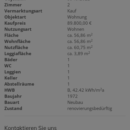
Zimmer
2
Vermarktungsart
Kauf
Objektart
Wohnung
Kaufpreis
89.800,00 €
Nutzungsart
Wohnen
2
Fläche
ca. 56,86 m
2
Wohnfläche
ca. 56,86 m
2
Nutzfläche
ca. 60,75 m
2
Loggiafläche
ca. 3,89 m
Bäder
1
WC
1
Loggien
1
Keller
1
Abstellräume
1
2
HWB
B, 42.42 kWh/m
a
Baujahr
1972
Bauart
Neubau
Zustand
renovierungsbedürftig
Kontaktieren Sie uns