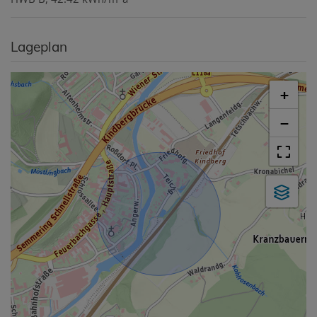
Lageplan
+
−