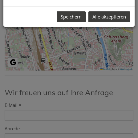
Speichern
Alle akzeptieren
Leaflet
|
Tiles ©
basemap.at
Wir freuen uns auf Ihre Anfrage
E-Mail
Anrede