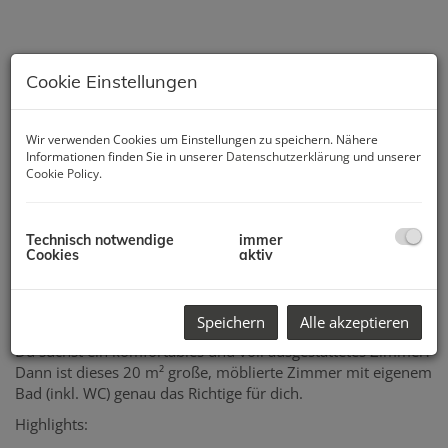
Cookie Einstellungen
Wir verwenden Cookies um Einstellungen zu speichern. Nähere
Informationen finden Sie in unserer
Datenschutzerklärung
und unserer
Cookie Policy
.
Technisch notwendige
immer
Cookies
aktiv
Beschreibung
Speichern
Alle akzeptieren
Du suchst ein komfortables und voll ausgestattetes Zimmer?
Dann ist dieses 20 m² große, möblierte Zimmer mit eigenem
Bad (inkl. WC) genau das Richtige für dich.
Highlights: