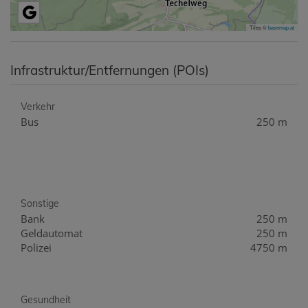
Tiles ©
basemap.at
Infrastruktur/Entfernungen (POIs)
Verkehr
Bus
250 m
Sonstige
Bank
250 m
Geldautomat
250 m
Polizei
4750 m
Gesundheit