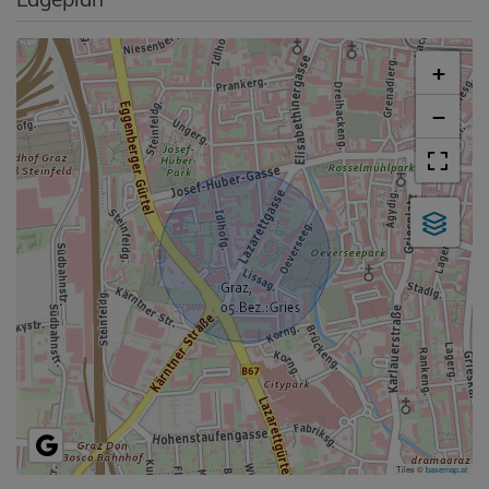
+
−
Tiles ©
basemap.at