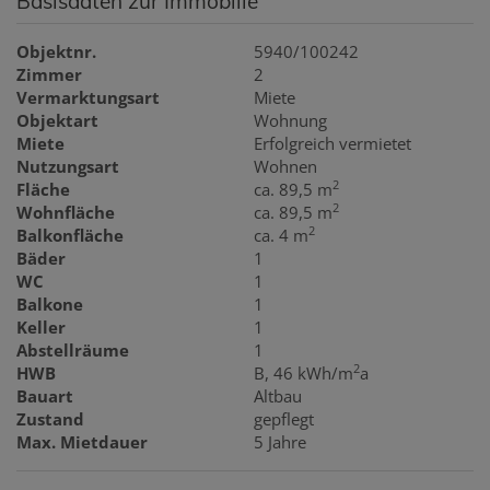
Basisdaten zur Immobilie
Objektnr.
5940/100242
Zimmer
2
Vermarktungsart
Miete
Objektart
Wohnung
Miete
Erfolgreich vermietet
Nutzungsart
Wohnen
2
Fläche
ca. 89,5 m
2
Wohnfläche
ca. 89,5 m
2
Balkonfläche
ca. 4 m
Bäder
1
WC
1
Balkone
1
Keller
1
Abstellräume
1
2
HWB
B, 46 kWh/m
a
Bauart
Altbau
Zustand
gepflegt
Max. Mietdauer
5 Jahre