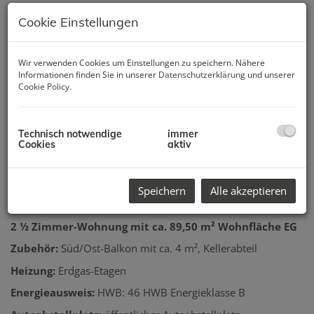
Cookie Einstellungen
Wir verwenden Cookies um Einstellungen zu speichern. Nähere
Informationen finden Sie in unserer
Datenschutzerklärung
und unserer
Cookie Policy
.
Technisch notwendige
immer
Cookies
aktiv
Speichern
Alle akzeptieren
Beschreibung
2 ½ Zimmer-Wohnung mit ca. 89,50 m² Wohnfläche EG
Zubehör:
Süd/Ost-Balkon mit ca. 4 m², Kellerabteil
Heizung:
Erdgas-Etagen
Energieausweis:
HWB: 46 HWB Energieklasse B