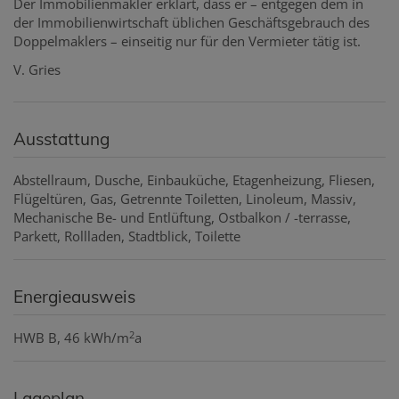
Der Immobilienmakler erklärt, dass er – entgegen dem in
der Immobilienwirtschaft üblichen Geschäftsgebrauch des
Doppelmaklers – einseitig nur für den Vermieter tätig ist.
V. Gries
Ausstattung
Abstellraum
Dusche
Einbauküche
Etagenheizung
Fliesen
Flügeltüren
Gas
Getrennte Toiletten
Linoleum
Massiv
Mechanische Be- und Entlüftung
Ostbalkon / -terrasse
Parkett
Rollladen
Stadtblick
Toilette
Energieausweis
2
HWB
B, 46 kWh/m
a
Lageplan