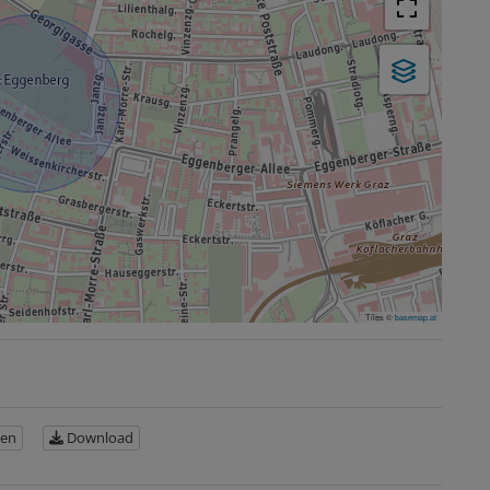
Tiles ©
basemap.at
en
Download