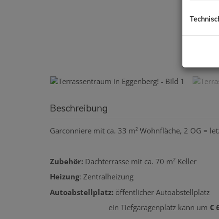
Technisc
Beschreibung
Garconniere mit ca. 33 m² Wohnfläche, 2 OG = letz
Zubehör:
Dachterrasse mit ca. 70 m² Keller
Heizung
: Zentralheizung
Autoabstellplatz:
öffentlicher Autoabstellplatz
ein Tiefgaragenplatz kann um
€ 