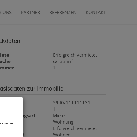
R UNS
PARTNER
REFERENZEN
KONTAKT
ckdaten
iete
Erfolgreich vermietet
2
läche
ca. 33 m
immer
1
asisdaten zur Immobilie
bjektnr.
5940/111111131
immer
1
ermarktungsart
Miete
bjektart
Wohnung
 unserer
iete
Erfolgreich vermietet
utzungsart
Wohnen