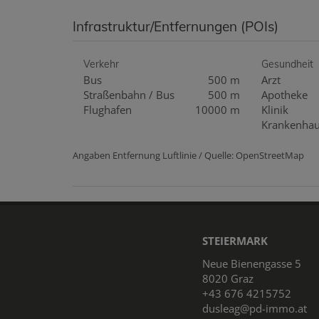
Infrastruktur/Entfernungen (POIs)
Verkehr
Gesundheit
Bus
500 m
Arzt
Straßenbahn / Bus
500 m
Apotheke
Flughafen
10000 m
Klinik
Krankenha
Angaben Entfernung Luftlinie / Quelle: OpenStreetMap
STEIERMARK
Neue Bienengasse 5
8020 Graz
+43 676 4215752
dusleag@pd-immo.at