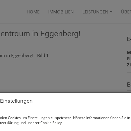
HOME
IMMOBILIEN
LEISTUNGEN
ÜBE
ssentraum in Eggenberg!
E
M
F
Z
B
O
 Einstellungen
Z
V
O
den Cookies um Einstellungen zu speichern. Nähere Informationen finden Sie in
M
tzerklärung
und unserer
Cookie Policy
.
N