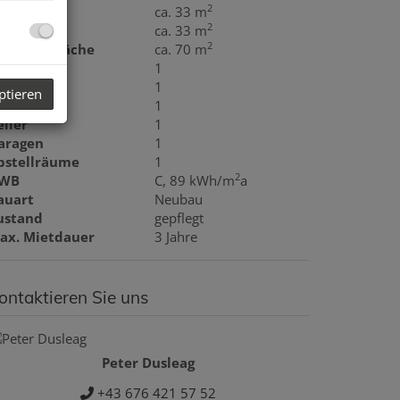
2
läche
ca. 33 m
2
ohnfläche
ca. 33 m
2
errassenfläche
ca. 70 m
äder
1
C
1
ptieren
errassen
1
eller
1
aragen
1
bstellräume
1
2
WB
C, 89 kWh/m
a
auart
Neubau
ustand
gepflegt
ax. Mietdauer
3 Jahre
ontaktieren Sie uns
Peter Dusleag
+43 676 421 57 52