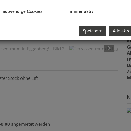
F
W
h notwendige Cookies
immer aktiv
T
B
W
Speichern
Alle akze
T
K
G
A
H
B
Z
M
ter Stock ohne Lift
K
60,00
angemietet werden