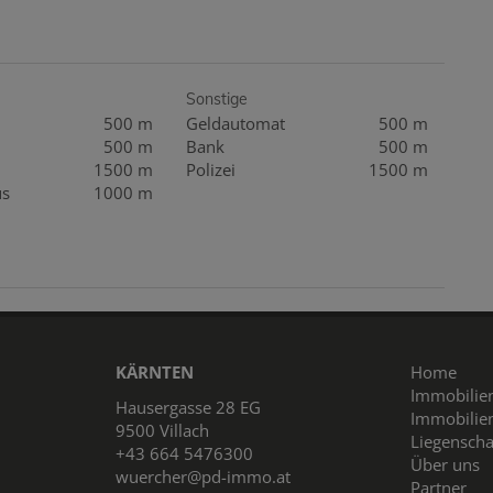
Sonstige
500 m
Geldautomat
500 m
500 m
Bank
500 m
1500 m
Polizei
1500 m
us
1000 m
KÄRNTEN
Home
Immobilie
Hausergasse 28 EG
Immobilie
9500 Villach
Liegensch
+43 664 5476300
Über uns
wuercher@pd-immo.at
Partner