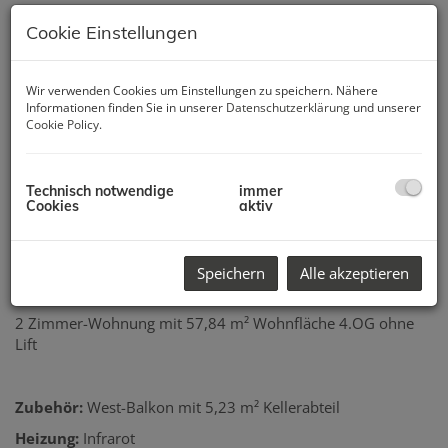
Cookie Einstellungen
Wir verwenden Cookies um Einstellungen zu speichern. Nähere
Informationen finden Sie in unserer
Datenschutzerklärung
und unserer
Cookie Policy
.
Technisch notwendige
immer
Cookies
aktiv
Speichern
Alle akzeptieren
Beschreibung
2 Zimmer-Wohnung mit 57,84 m² Wohnfläche 4.OG ohne
Lift
Zubehör:
West-Balkon mit 5,23 m² Kellerabteil
Heizung:
Infrarot