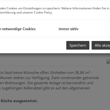
K
H
den Cookies um Einstellungen zu speichern. Nähere Informationen finden Sie in
tzerklärung
und unserer
Cookie Policy
.
B
B
Z
B
h notwendige Cookies
immer aktiv
M
Speichern
Alle akze
K
n lässt keine Wünsche offen. Einheiten von 38,86 m² -
Balkonen stehen zur Verfügung. Zwei voneinander getrennte
den Wohnungen. Die gesamte Anlage ist barrierefrei und
 zugehörigen Kellerabteil gibt es auf den allgemeinen
 Küche ausgestattet.