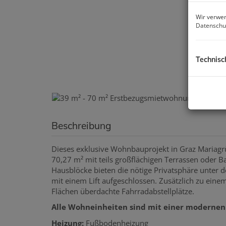
Wir verwen
Datenschu
Technisc
Beschreibung
Dieses exklusive Wohnbauprojekt in Graz Mariagrü
70,27 m² mit teils großflächigen Terrassen oder 
Hausblöcke bieten die nötige Privatsphäre unter 
mit einem Lift aufgeschlossen. Zusätzlich zu einem
Flächen überdachte Fahrradabstellplätze.
Alle Wohneinheiten sind mit einer modernen
Heizung:
Fußbodenheizung