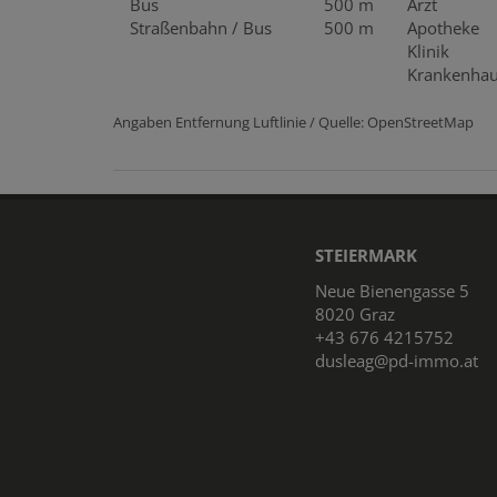
Bus
500 m
Arzt
Straßenbahn / Bus
500 m
Apotheke
Klinik
Krankenha
Angaben Entfernung Luftlinie / Quelle: OpenStreetMap
STEIERMARK
Neue Bienengasse 5
8020 Graz
+43 676 4215752
dusleag@pd-immo.at