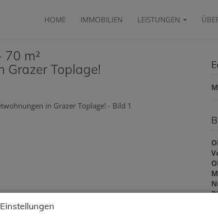
HOME
IMMOBILIEN
LEISTUNGEN
ÜBE
- 70 m²
E
 Grazer Toplage!
M
B
O
V
O
M
N
B
W
 Einstellungen
B