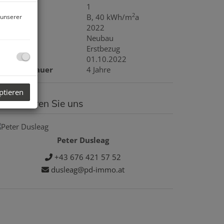
eller
1
2
WB
B, 40 kWh/m
a
 unserer
aujahr
2022
auart
Neubau
ustand
Erstbezug
eziehbar
01.10.2022
ax. Mietdauer
4 Jahre
ptieren
ontaktieren Sie uns
Peter Dusleag
+43 676 421 57 52
dusleag@pd-immo.at