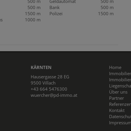
500 m
Geldautomat
500 m
500 m
Bank
500 m
1500 m
Polizei
1500 m
us
1000 m
KÄRNTEN
Home
Immobilie
Hausergasse 28 EG
Immobilie
9500 Villach
Liegensch
+43 664 5476300
Über uns
wuercher@pd-immo.at
Partner
Referenze
Kontakt
Datenschu
Impressu