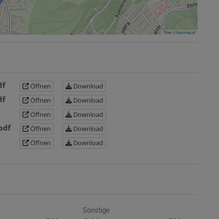
Tiles ©
basemap.at
df
Öffnen
Download
df
Öffnen
Download
Öffnen
Download
pdf
Öffnen
Download
Öffnen
Download
Sonstige