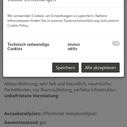
Wir verwenden Cookies um Einstellungen zu speichern. Nähere
Informationen finden Sie in unserer
Datenschutzerklärung
und unserer
Cookie Policy
.
Technisch notwendige
immer
Cookies
aktiv
Speichern
Alle akzeptieren
Beschreibung
Altbau-Wohnung, sehr hell und freundlich, neue Küche,
Parkettböden, top Raumaufteilung, perfekte Infrastruktur,
unbefristete Vermietung
Autoabstellplatz:
öffentlicher Autoabstellplatz
Gesamtzustand:
gut