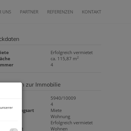
R UNS
PARTNER
REFERENZEN
KONTAKT
ckdaten
iete
Erfolgreich vermietet
2
läche
ca. 115,87 m
immer
4
asisdaten zur Immobilie
bjektnr.
5940/10009
immer
4
 unserer
ermarktungsart
Miete
bjektart
Wohnung
iete
Erfolgreich vermietet
utzungsart
Wohnen