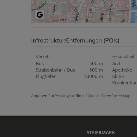
Infrastruktur/Entfernungen (POIs)
Verkehr
Gesundheit
Bus
500 m
Arzt
Straßenbahn / Bus
500 m
Apotheke
Flughafen
10000 m
Klinik
Krankenha
Angaben Entfernung Luftlinie / Quelle: OpenStreetMap
STEIERMARK