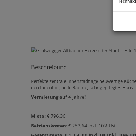
Technisc
Beschreibung
Perfekte zentrale Innenstadtlage neuwertige Küc
den Innenhof, helle Räüme, sehr gepflegtes Haus.
Vermietung auf 4 Jahre!
Miete:
€ 796,36
Betriebskosten
: € 253,64 inkl. 10% Ust.
Gesamtmiete: € 1.050,00 inkl. BK inkl. 10% Ust