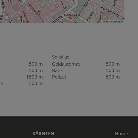
Tiles ©
basemap.at
Sonstige
500 m
Geldautomat
500 m
500 m
Bank
500 m
1500 m
Polizei
500 m
us
500 m
KÄRNTEN
Home