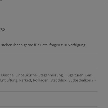
752
d stehen Ihnen gerne für Detailfragen z ur Verfügung!
Dusche
Einbauküche
Etagenheizung
Flügeltüren
Gas
Entlüftung
Parkett
Rollladen
Stadtblick
Südostbalkon / -