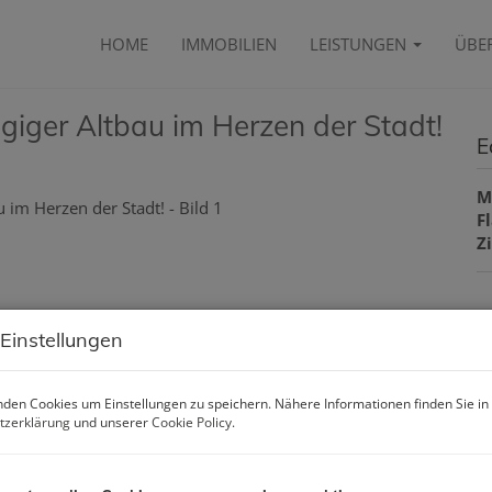
HOME
IMMOBILIEN
LEISTUNGEN
ÜBE
ügiger Altbau im Herzen der Stadt!
E
M
F
Z
B
 Einstellungen
O
Z
den Cookies um Einstellungen zu speichern. Nähere Informationen finden Sie in
V
tzerklärung
und unserer
Cookie Policy
.
O
M
N